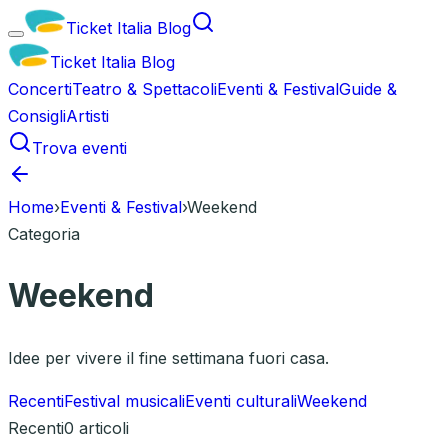
Ticket Italia
Blog
Ticket Italia
Blog
Concerti
Teatro & Spettacoli
Eventi & Festival
Guide &
Consigli
Artisti
Trova eventi
Home
›
Eventi & Festival
›
Weekend
Categoria
Weekend
Idee per vivere il fine settimana fuori casa.
Recenti
Festival musicali
Eventi culturali
Weekend
Recenti
0
articoli